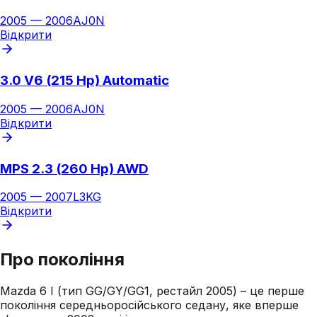
2005
—
2006
AJ0N
Відкрити
3.0 V6 (215 Hp) Automatic
2005
—
2006
AJ0N
Відкрити
MPS 2.3 (260 Hp) AWD
2005
—
2007
L3KG
Відкрити
Про покоління
Mazda 6 I (тип GG/GY/GG1, рестайл 2005) – це перше
покоління середньоросійського седану, яке вперше