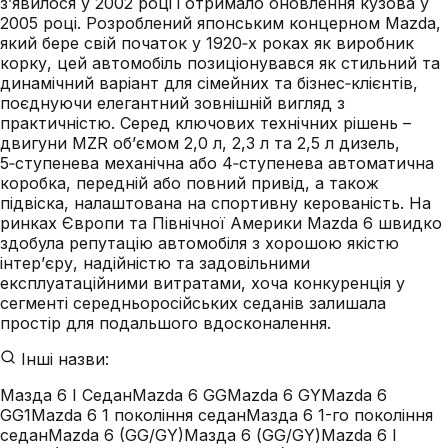
з’явилося у 2002 році і отримало оновлення кузова у
2005 році. Розроблений японським концерном Mazda,
який бере свій початок у 1920‑х роках як виробник
корку, цей автомобіль позиціонувався як стильний та
динамічний варіант для сімейних та бізнес‑клієнтів,
поєднуючи елегантний зовнішній вигляд з
практичністю. Серед ключових технічних рішень –
двигуни MZR об’ємом 2,0 л, 2,3 л та 2,5 л дизель,
5‑ступенева механічна або 4‑ступенева автоматична
коробка, передній або повний привід, а також
підвіска, налаштована на спортивну керованість. На
ринках Європи та Північної Америки Mazda 6 швидко
здобула репутацію автомобіля з хорошою якістю
інтер’єру, надійністю та задовільними
експлуатаційними витратами, хоча конкуренція у
сегменті середньоросійських седанів залишала
простір для подальшого вдосконалення.
Інші назви:
Мазда 6 I Седан
Mazda 6 GG
Mazda 6 GY
Mazda 6
GG1
Mazda 6 1 покоління седан
Мазда 6 1-го покоління
седан
Mazda 6 (GG/GY)
Мазда 6 (GG/GY)
Mazda 6 I