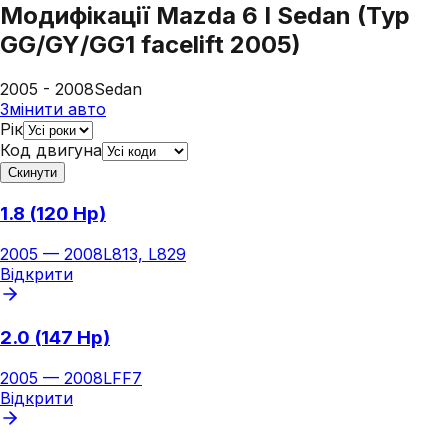
Модифікації
Mazda 6 I Sedan (Typ
GG/GY/GG1 facelift 2005)
2005 - 2008
Sedan
Змінити авто
Рік
Код двигуна
Скинути
1.8 (120 Hp)
2005
—
2008
L813, L829
Відкрити
2.0 (147 Hp)
2005
—
2008
LFF7
Відкрити