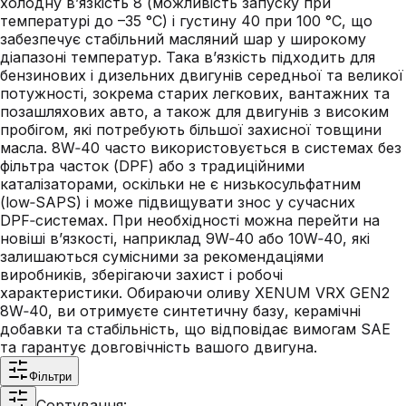
холодну в’язкість 8 (можливість запуску при
температурі до –35 °C) і густину 40 при 100 °C, що
забезпечує стабільний масляний шар у широкому
діапазоні температур. Така в’язкість підходить для
бензинових і дизельних двигунів середньої та великої
потужності, зокрема старих легкових, вантажних та
позашляхових авто, а також для двигунів з високим
пробігом, які потребують більшої захисної товщини
масла. 8W‑40 часто використовується в системах без
фільтра часток (DPF) або з традиційними
каталізаторами, оскільки не є низькосульфатним
(low‑SAPS) і може підвищувати знос у сучасних
DPF‑системах. При необхідності можна перейти на
новіші в’язкості, наприклад 9W‑40 або 10W‑40, які
залишаються сумісними за рекомендаціями
виробників, зберігаючи захист і робочі
характеристики. Обираючи оливу XENUM VRX GEN2
8W‑40, ви отримуєте синтетичну базу, керамічні
добавки та стабільність, що відповідає вимогам SAE
та гарантує довговічність вашого двигуна.
Фільтри
Сортування: