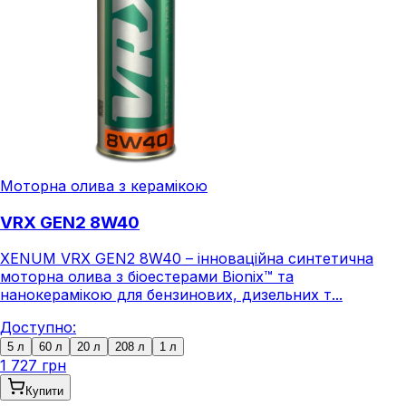
Моторна олива з керамікою
VRX GEN2 8W40
XENUM VRX GEN2 8W40 – інноваційна синтетична
моторна олива з біоестерами Bionix™ та
нанокерамікою для бензинових, дизельних т...
Доступно:
5 л
60 л
20 л
208 л
1 л
1 727 грн
Купити