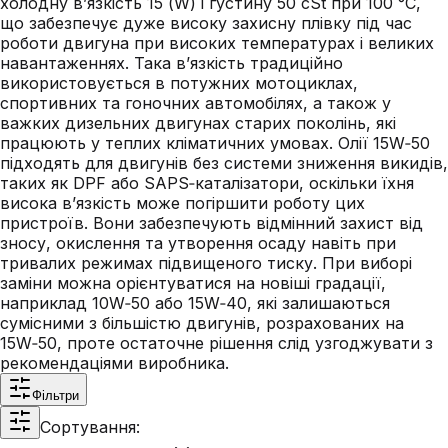
холодну в’язкість 15 (W) і густину 50 cSt при 100 °C,
що забезпечує дуже високу захисну плівку під час
роботи двигуна при високих температурах і великих
навантаженнях. Така в’язкість традиційно
використовується в потужних мотоциклах,
спортивних та гоночних автомобілях, а також у
важких дизельних двигунах старих поколінь, які
працюють у теплих кліматичних умовах. Олії 15W‑50
підходять для двигунів без системи зниження викидів,
таких як DPF або SAPS‑каталізатори, оскільки їхня
висока в’язкість може погіршити роботу цих
пристроїв. Вони забезпечують відмінний захист від
зносу, окислення та утворення осаду навіть при
тривалих режимах підвищеного тиску. При виборі
заміни можна орієнтуватися на новіші градації,
наприклад 10W‑50 або 15W‑40, які залишаються
сумісними з більшістю двигунів, розрахованих на
15W‑50, проте остаточне рішення слід узгоджувати з
рекомендаціями виробника.
Фільтри
Сортування: