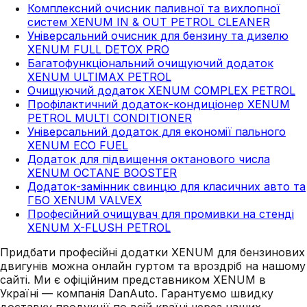
Комплексний очисник паливної та вихлопної
систем XENUM IN & OUT PETROL CLEANER
Універсальний очисник для бензину та дизелю
XENUM FULL DETOX PRO
Багатофункціональний очищуючий додаток
XENUM ULTIMAX PETROL
Очищуючий додаток XENUM COMPLEX PETROL
Профілактичний додаток-кондиціонер XENUM
PETROL MULTI CONDITIONER
Універсальний додаток для економії пального
XENUM ECO FUEL
Додаток для підвищення октанового числа
XENUM OCTANE BOOSTER
Додаток-замінник свинцю для класичних авто та
ГБО XENUM VALVEX
Професійний очищувач для промивки на стенді
XENUM X-FLUSH PETROL
Придбати професійні додатки XENUM для бензинових
двигунів можна онлайн гуртом та вроздріб на нашому
сайті. Ми є офіційним представником XENUM в
Україні — компанія DanAuto. Гарантуємо швидку