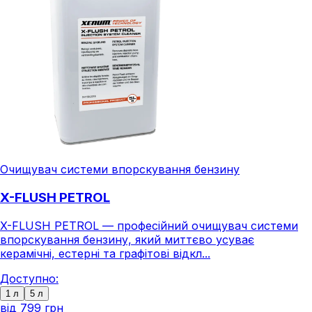
Очищувач системи впорскування бензину
X-FLUSH PETROL
X-FLUSH PETROL — професійний очищувач системи
впорскування бензину, який миттєво усуває
керамічні, естерні та графітові відкл...
Доступно:
1 л
5 л
від
799 грн