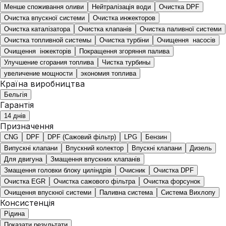
Менше споживання оливи
Нейтралізація води
Очистка DPF
Очистка впускної системи
Очистка инжекторов
Очистка каталізатора
Очистка клапанів
Очистка паливної системи
Очистка топливной системы
Очистка турбіни
Очищення насосів
Очищення інжекторів
Покращення згоряння палива
Улучшение сгорания топлива
Чистка турбины
увеличение мощности
экономия топлива
Країна виробництва
Бельгія
Гарантія
14 днів
Призначення
CNG
DPF
DPF (Сажовий фільтр)
LPG
Бензин
Випускні клапани
Впускний колектор
Впускні клапани
Дизель
Для двигуна
Змащення впускних клапанів
Змащення головки блоку циліндрів
Очисник
Очистка DPF
Очистка EGR
Очистка сажового фільтра
Очистка форсунок
Очищення впускної системи
Паливна система
Система Вихлопу
Консистенція
Рідина
Показати результати