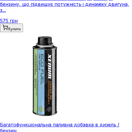
бензину, що підвищує потужність і динаміку двигуна,
з...
575 грн
Купити
Багатофункціональна паливна добавка в дизель /
бензин