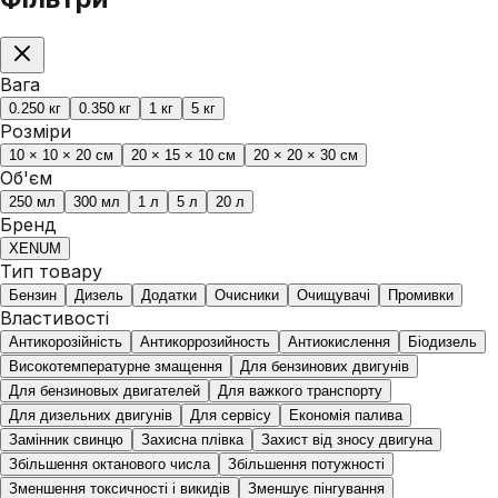
Вага
0.250 кг
0.350 кг
1 кг
5 кг
Розміри
10 × 10 × 20 см
20 × 15 × 10 см
20 × 20 × 30 см
Об'єм
250 мл
300 мл
1 л
5 л
20 л
Бренд
XENUM
Тип товару
Бензин
Дизель
Додатки
Очисники
Очищувачі
Промивки
Властивості
Антикорозійність
Антикоррозийность
Антиокислення
Біодизель
Високотемпературне змащення
Для бензинових двигунів
Для бензиновых двигателей
Для важкого транспорту
Для дизельних двигунів
Для сервісу
Економія палива
Замінник свинцю
Захисна плівка
Захист від зносу двигуна
Збільшення октанового числа
Збільшення потужності
Зменшення токсичності і викидів
Зменшує пінгування