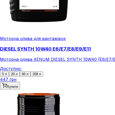
Моторна олива для вантажівок
DIESEL SYNTH 10W40 E6/E7/E8/E9/E11
Моторна олива XENUM DIESEL SYNTH 10W40 (E6/E7/E8/E9
Доступно:
5 л
20 л
60 л
208 л
447 грн
Купити