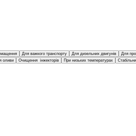
змащення
Для важкого транспорту
Для дизельних двигунів
Для про
я оливи
Очищення інжекторів
При низьких температурах
Стабільни