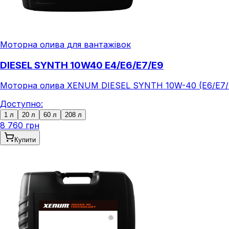
Моторна олива для вантажівок
DIESEL SYNTH 10W40 E4/E6/E7/E9
Моторна олива XENUM DIESEL SYNTH 10W-40 (E6/E7/E9
Доступно:
1 л
20 л
60 л
208 л
8 760 грн
Купити