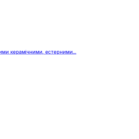
ми керамічними, естерними...