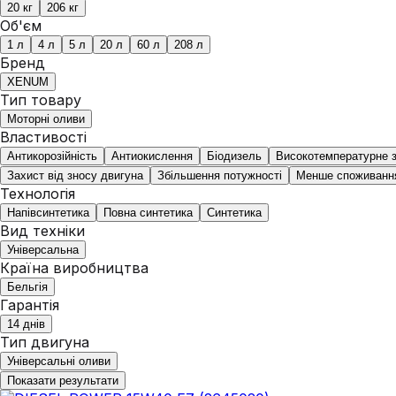
20 кг
206 кг
Об'єм
1 л
4 л
5 л
20 л
60 л
208 л
Бренд
XENUM
Тип товару
Моторні оливи
Властивості
Антикорозійність
Антиокислення
Біодизель
Високотемпературне 
Захист від зносу двигуна
Збільшення потужності
Менше споживанн
Технологія
Напівсинтетика
Повна синтетика
Синтетика
Вид техніки
Універсальна
Країна виробництва
Бельгія
Гарантія
14 днів
Тип двигуна
Універсальні оливи
Показати результати