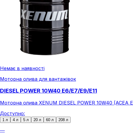
Немає в наявності
Моторна олива для вантажівок
DIESEL POWER 10W40 E6/E7/E9/E11
Моторна олива XENUM DIESEL POWER 10W40 (ACEA E6/E7
Доступно:
1 л
4 л
5 л
20 л
60 л
208 л
—