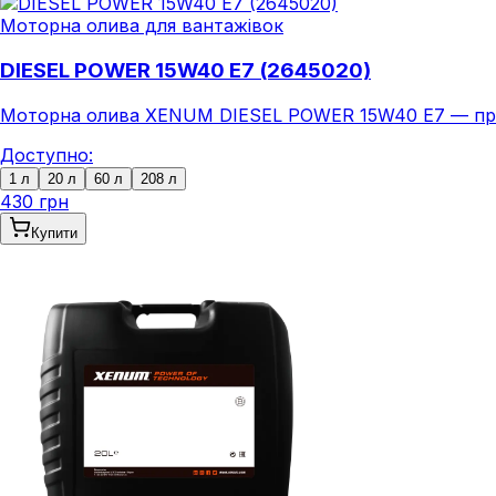
Моторна олива для вантажівок
DIESEL POWER 15W40 E7 (2645020)
Моторна олива XENUM DIESEL POWER 15W40 E7 — премі
Доступно:
1 л
20 л
60 л
208 л
430 грн
Купити