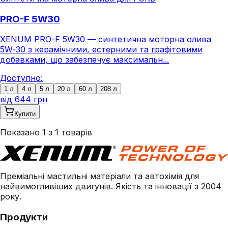
PRO-F 5W30
XENUM PRO-F 5W30 — синтетична моторна олива
5W‑30 з керамічними, естерними та графітовими
добавками, що забезпечує максимальн...
Доступно:
1 л
4 л
5 л
20 л
60 л
208 л
від
644 грн
Купити
Показано
1
з
1
товарів
Преміальні мастильні матеріали та автохімія для
найвимогливіших двигунів. Якість та інновації з 2004
року.
Продукти