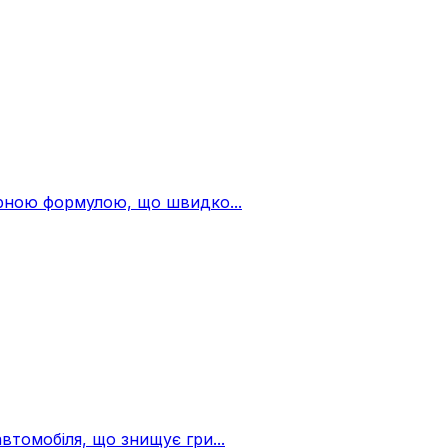
ерною формулою, що швидко...
томобіля, що знищує гри...