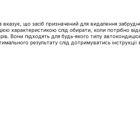
а вказує, що засіб призначений для видалення забрудне
цією характеристикою слід обирати, коли потрібно від
ирів. Вони підходять для будь‑якого типу автокондиці
тимального результату слід дотримуватись інструкції 