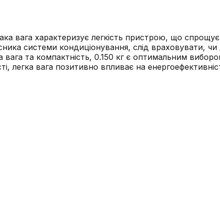
в. Така вага характеризує легкість пристрою, що спро
исника системи кондиціонування, слід враховувати, ч
 вага та компактність, 0.150 кг є оптимальним виборо
сті, легка вага позитивно впливає на енергоефективніс