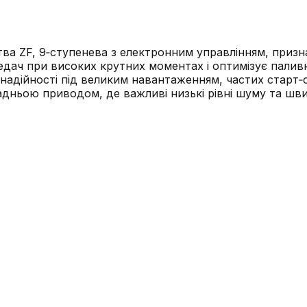
а ZF, 9‑ступенева з електронним управлінням, призна
редач при високих крутних моментах і оптимізує паливн
 надійності під великим навантаженням, частих старт
дньою приводом, де важливі низькі рівні шуму та швид