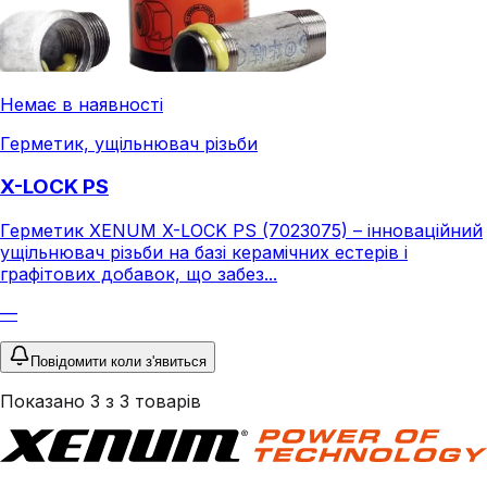
Немає в наявності
Герметик, ущільнювач різьби
X-LOCK PS
Герметик XENUM X-LOCK PS (7023075) – інноваційний
ущільнювач різьби на базі керамічних естерів і
графітових добавок, що забез...
—
Повідомити коли з'явиться
Показано
3
з
3
товарів