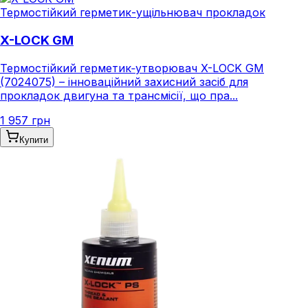
Термостійкий герметик-ущільнювач прокладок
X-LOCK GM
Термостійкий герметик‑утворювач X-LOCK GM
(7024075) – інноваційний захисний засіб для
прокладок двигуна та трансмісії, що пра...
1 957 грн
Купити