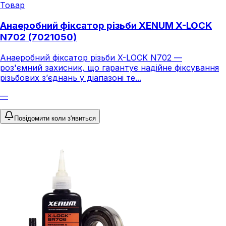
Товар
Анаеробний фіксатор різьби XENUM X-LOCK
N702 (7021050)
Анаеробний фіксатор різьби X-LOCK N702 —
роз'ємний захисник, що гарантує надійне фіксування
різьбових з’єднань у діапазоні те...
—
Повідомити коли з'явиться