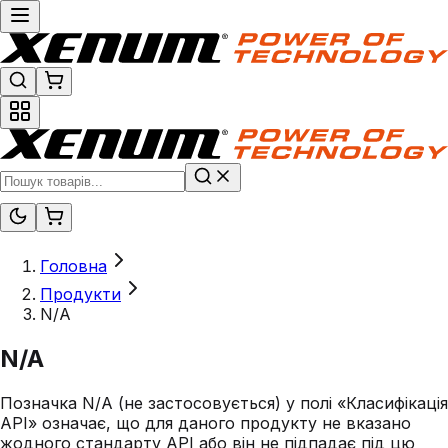
Головна
Продукти
N/A
N/A
Позначка N/A (не застосовується) у полі «Класифікація
API» означає, що для даного продукту не вказано
жодного стандарту API або він не підпадає під цю