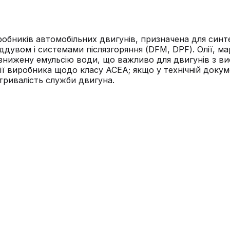
иробників автомобільних двигунів, призначена для си
дувом і системами післязгоряння (DFM, DPF). Олії, ма
 знижену емульсію води, що важливо для двигунів з в
ії виробника щодо класу ACEA; якщо у технічній доку
тривалість служби двигуна.