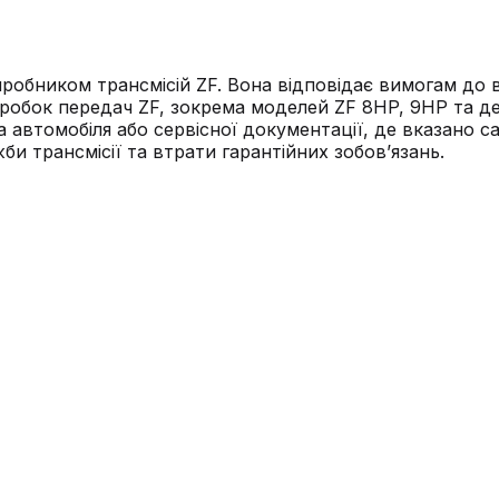
обником трансмісій ZF. Вона відповідає вимогам до в'я
обок передач ZF, зокрема моделей ZF 8HP, 9HP та дея
а автомобіля або сервісної документації, де вказано 
и трансмісії та втрати гарантійних зобов’язань.