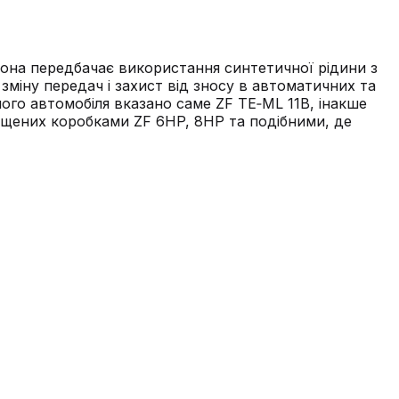
Вона передбачає використання синтетичної рідини з
зміну передач і захист від зносу в автоматичних та
ого автомобіля вказано саме ZF TE‑ML 11B, інакше
нащених коробками ZF 6HP, 8HP та подібними, де