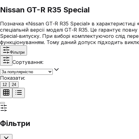
Nissan GT-R R35 Special
Позначка «Nissan GT‑R R35 Special» в характеристиці
спеціальній версії моделі GT‑R R35. Це гарантує повн
Special‑випуску. При виборі комплектуючого слід пер
функціонуванням. Тому даний допуск підходить виключн
Фільтри
Сортування:
Показати:
12
24
Фільтри