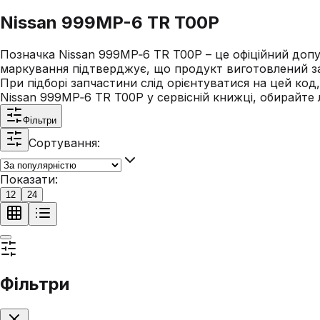
Nissan 999MP-6 TR T00P
Позначка Nissan 999MP‑6 TR T00P – це офіційний доп
маркування підтверджує, що продукт виготовлений за 
При підборі запчастини слід орієнтуватися на цей код
Nissan 999MP‑6 TR T00P у сервісній книжці, обирайте
Фільтри
Сортування:
Показати:
12
24
Фільтри