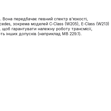
. Вона передбачає певний спектр в'язкості,
edes, зокрема моделей C‑Class (W205), E‑Class (W213)
, щоб гарантувати належну роботу трансмісії,
ть інших допусків (наприклад MB 229.1).