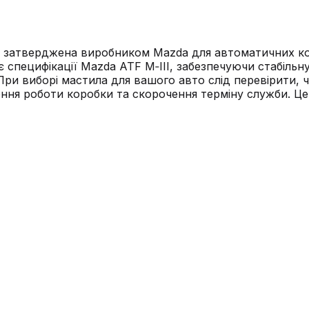
на, затверджена виробником Mazda для автоматичних к
є специфікації Mazda ATF M‑III, забезпечуючи стабільн
и виборі мастила для вашого авто слід перевірити, чи
ння роботи коробки та скорочення терміну служби. Це