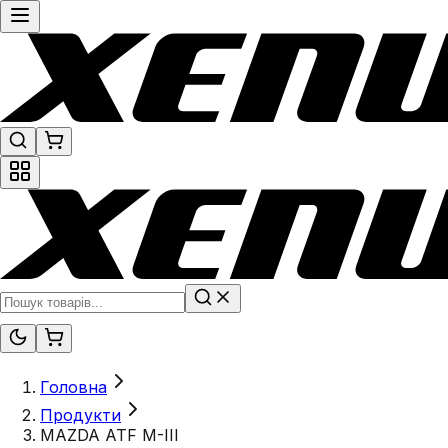
Головна
Продукти
MAZDA ATF M-III