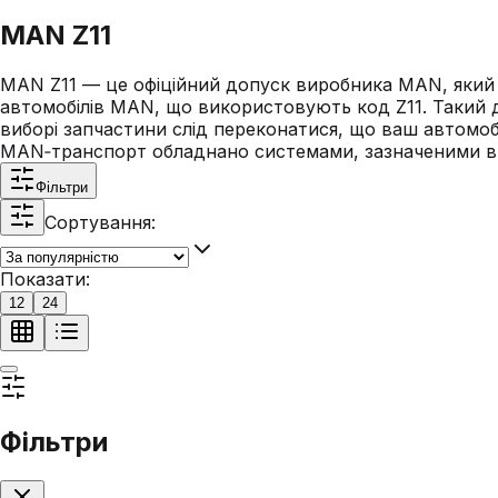
MAN Z11
MAN Z11 — це офіційний допуск виробника MAN, який 
автомобілів MAN, що використовують код Z11. Такий до
виборі запчастини слід переконатися, що ваш автомоб
MAN‑транспорт обладнано системами, зазначеними в с
Фільтри
Сортування:
Показати:
12
24
Фільтри