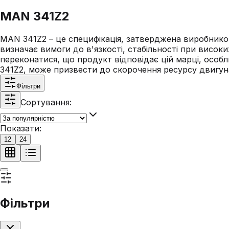
MAN 341Z2
MAN 341Z2 – це специфікація, затверджена виробником
визначає вимоги до в'язкості, стабільності при висок
переконатися, що продукт відповідає цій марці, особ
341Z2, може призвести до скорочення ресурсу двигуна
Фільтри
Сортування:
Показати:
12
24
Фільтри