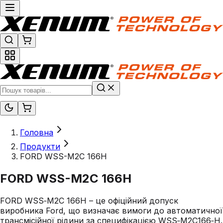
Головна
Продукти
FORD WSS-M2C 166H
FORD WSS-M2C 166H
FORD WSS‑M2C 166H – це офіційний допуск
виробника Ford, що визначає вимоги до автоматичної
трансмісійної рідини за специфікацією WSS‑M2C166‑H.