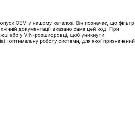
опуск OEM у нашому каталозі. Він позначає, що фільтр
ехнічній документації вказано саме цей код. При
нижці або у VIN‑розшифровці, щоб уникнути
iat і оптимальну роботу системи, для якої призначений