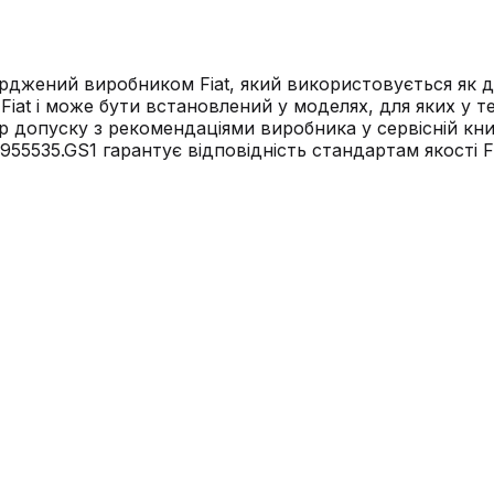
ерджений виробником Fiat, який використовується як д
iat і може бути встановлений у моделях, для яких у т
мер допуску з рекомендаціями виробника у сервісній к
955535.GS1 гарантує відповідність стандартам якості F