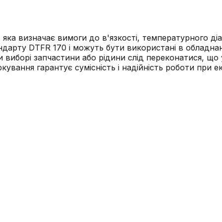
яка визначає вимоги до в'язкості, температурного діап
дарту DTFR 170 і можуть бути використані в обладнан
и виборі запчастини або рідини слід переконатися, що 
кування гарантує сумісність і надійність роботи при 