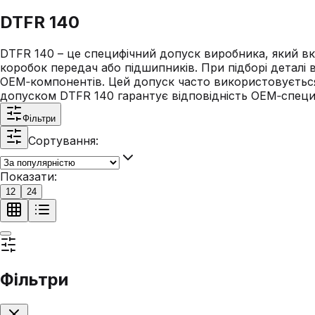
DTFR 140
DTFR 140 – це специфічний допуск виробника, який вк
коробок передач або підшипників. При підборі деталі
OEM‑компонентів. Цей допуск часто використовується 
допуском DTFR 140 гарантує відповідність OEM‑специфі
Фільтри
Сортування:
Показати:
12
24
Фільтри