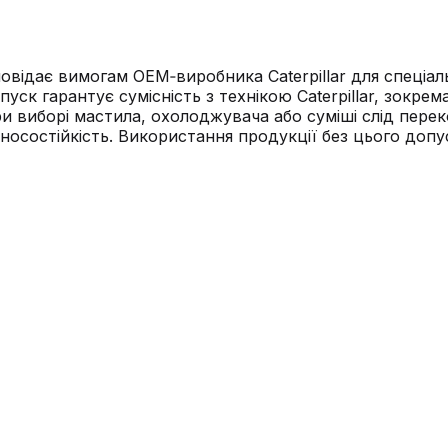
овідає вимогам OEM‑виробника Caterpillar для спеці
ск гарантує сумісність з технікою Caterpillar, зокре
ри виборі мастила, охолоджувача або суміші слід пер
зносостійкість. Використання продукції без цього доп