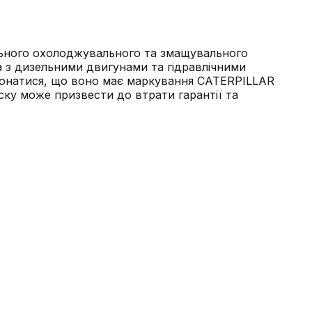
ального охолоджувального та змащувального
ма з дизельними двигунами та гідравлічними
еконатися, що воно має маркування CATERPILLAR
уску може призвести до втрати гарантії та