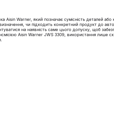
ка Aisin Warner, який позначає сумісність деталей аб
визначення, чи підходить конкретний продукт до авто
єнтуватися на наявність саме цього допуску, щоб забез
нсмісією Aisin Warner JWS 3309, використання лише 
.