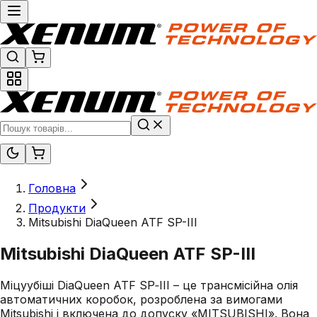
Головна
Продукти
Mitsubishi DiaQueen ATF SP-III
Mitsubishi DiaQueen ATF SP-III
Міцуубіші DiaQueen ATF SP‑III – це трансмісійна олія
автоматичних коробок, розроблена за вимогами
Mitsubishi і включена до допуску «MITSUBISHI». Вона