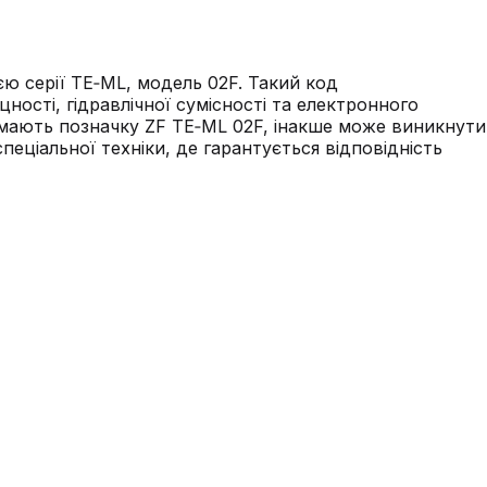
єю серії TE‑ML, модель 02F. Такий код
ості, гідравлічної сумісності та електронного
и мають позначку ZF TE‑ML 02F, інакше може виникнути
еціальної техніки, де гарантується відповідність