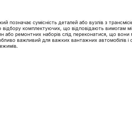
ий позначає сумісність деталей або вузлів з трансмісі
 відбору комплектуючих, що відповідають вимогам міцн
стин або ремонтних наборів слід переконатися, що вон
обливо важливий для важких вантажних автомобілів і сп
ежимів.