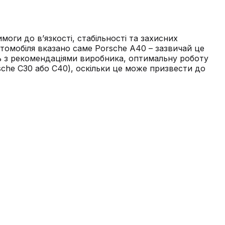
оги до в’язкості, стабільності та захисних
втомобіля вказано саме Porsche A40 – зазвичай це
сть з рекомендаціями виробника, оптимальну роботу
sche C30 або C40), оскільки це може призвести до