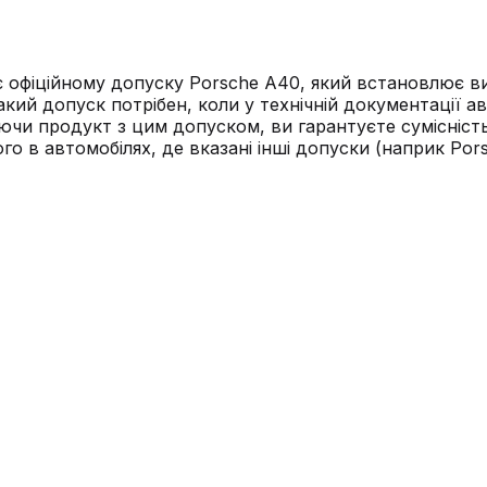
 офіційному допуску Porsche A40, який встановлює вим
кий допуск потрібен, коли у технічній документації а
ираючи продукт з цим допуском, ви гарантуєте сумісні
го в автомобілях, де вказані інші допуски (наприк Por