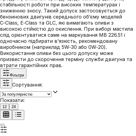
стабільності роботи при високих температурах і
зниженню зносу. Такий допуск застосовується до
бензинових двигунів середнього об’єму моделей
C‑Class, E‑Class та GLC, які вимагають оливи з
високою стійкістю до окислення. При виборі мастила
слід орієнтуватися саме на маркування MB 226.51 і
одночасно підбирати в'язкість, рекомендовану
виробником (наприклад 5W‑30 або 0W‑20).
Використання оливи без цього допуску може
призвести до скорочення терміну служби двигуна та
втрати гарантійних прав.
Фільтри
Сортування:
Показати:
12
24