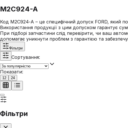
M2C924-A
Код M2C924‑A – це специфічний допуск FORD, який поз
Використання продукції з цим допуском гарантує суміс
При підборі запчастини слід перевірити, чи ваш автом
допомагає уникнути проблем з гарантією та забезпечує
Фільтри
Сортування:
Показати:
12
24
Фільтри