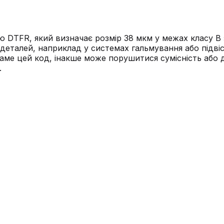
DTFR, який визначає розмір 38 мкм у межах класу B з
 деталей, наприклад у системах гальмування або підві
аме цей код, інакше може порушитися сумісність або 
.