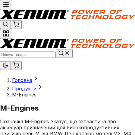
Головна
Продукти
M-Engines
M-Engines
Позначка M‑Engines вказує, що запчастина або
аксесуар призначений для високопродуктивних
двигунів серії M від BMW. Це охоплює моделі M3, M4,