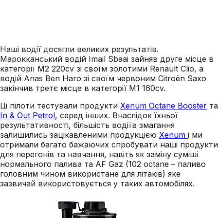
Наші водії досягли великих результатів.
Марокканський водій Imail Sbaai зайняв друге місце в
категорії M2 220cv зі своїм золотими Renault Clio, а
водій Anas Ben Haro зі своїм червоним Citroën Saxo
закінчив третє місце в категорії M1 160cv.
Ці пілоти тестували продукти
Xenum Octane Booster
та
In & Out Petrol
, серед інших. Внаслідок їхньої
результативності, більшість водіїв змагання
залишились зацікавленими продукцією
Xenum
і ми
отримали багато бажаючих спробувати наші продукти
для перегонів та навчання, навіть як заміну суміші
нормального палива та AF Gaz (102 octane – паливо
головним чином використане для літаків) яке
зазвичай використовується у таких автомобілях.