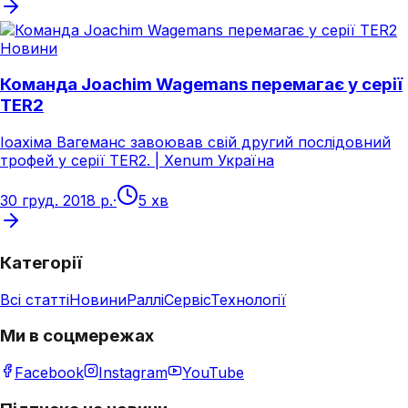
Новини
Команда Joachim Wagemans перемагає у серії
TER2
Іоахіма Вагеманс завоював свій другий послідовний
трофей у серії TER2. | Xenum Україна
30 груд. 2018 р.
·
5 хв
Категорії
Всі статті
Новини
Раллі
Сервіс
Технології
Ми в соцмережах
Facebook
Instagram
YouTube