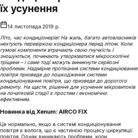
їх усунення
14 листопада 2019 р.
Літо, час кондиціонерів! На жаль, багато автовласників
нехтують перевіркою кондиціонера перед літом. Коли
гумові компоненти втрачають свою гнучкість і
зношуються, починають утворюватися мікроскопічні
тріщини – і саме тоді можуть виникнути серйозні
проблеми. Надмірне протікання системи кондиціювання
повітря призведе до пошкодження системи
кондиціонування повітря, що призведе до дорогого
ремонту. На щастя, рішення для усунення мікровитоків
на початковій стадії є простим і економічно
ефективним.
Новинка від Xenum: AIRCO FIX
Це нормально, якщо в системі кондиціонування
повітря є волога, що є частиною процесу циркуляції
повітря. Однак виникають проблеми, коли