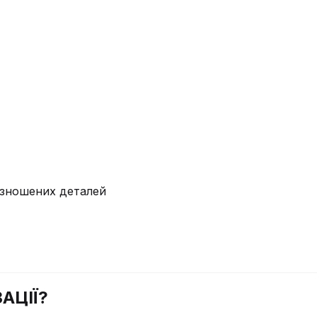
у зношених деталей
АЦІЇ?