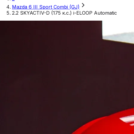
Mazda 6 III Sport Combi (GJ)
2.2 SKYACTIV-D (175 к.с.) i-ELOOP Automatic