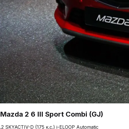
Mazda
2
6 III Sport Combi (GJ)
.2 SKYACTIV-D (175 к.с.) i-ELOOP Automatic