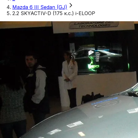
Mazda 6 III Sedan (GJ)
2.2 SKYACTIV-D (175 к.с.) i-ELOOP