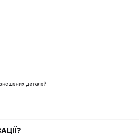
у зношених деталей
АЦІЇ?