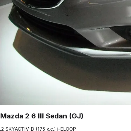
Mazda
2
6 III Sedan (GJ)
.2 SKYACTIV-D (175 к.с.) i-ELOOP