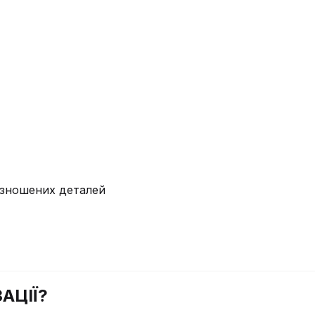
у зношених деталей
АЦІЇ?