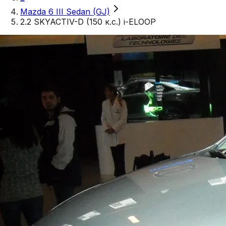
Mazda 6 III Sedan (GJ)
2.2 SKYACTIV-D (150 к.с.) i-ELOOP