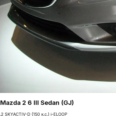
Mazda
2
6 III Sedan (GJ)
.2 SKYACTIV-D (150 к.с.) i-ELOOP