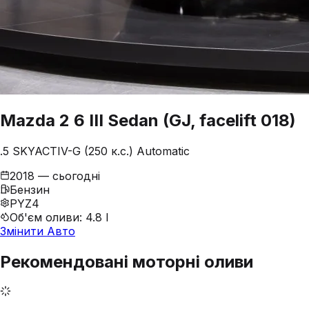
Mazda
2
6 III Sedan (GJ, facelift 018)
.5 SKYACTIV-G (250 к.с.) Automatic
2018 — сьогодні
Бензин
PYZ4
Об'єм оливи
:
4.8 l
Змінити Авто
Рекомендовані моторні оливи