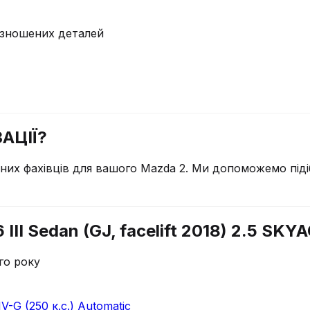
у зношених деталей
АЦІЇ?
чних фахівців для вашого
Mazda
2
. Ми допоможемо піді
III Sedan (GJ, facelift 2018) 2.5 SKY
го року
IV-G (250 к.с.) Automatic