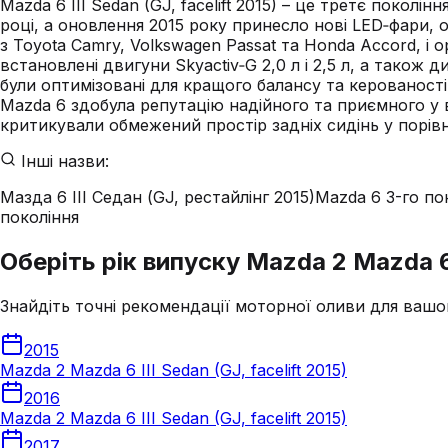
Mazda 6 III Sedan (GJ, facelift 2015) – це третє пок
році, а оновлення 2015 року принесло нові LED‑фари,
з Toyota Camry, Volkswagen Passat та Honda Accord, і о
встановлені двигуни Skyactiv‑G 2,0 л і 2,5 л, а також 
були оптимізовані для кращого балансу та керованості
Mazda 6 здобула репутацію надійного та приємного у во
критикували обмежений простір задніх сидінь у порівн
Інші назви:
Мазда 6 III Седан (GJ, рестайлінг 2015)
Mazda 6 3-го пок
покоління
Оберіть рік випуску Mazda 2 Mazda 6 I
Знайдіть точні рекомендації моторної оливи для вашо
2015
Mazda 2 Mazda 6 III Sedan (GJ, facelift 2015)
2016
Mazda 2 Mazda 6 III Sedan (GJ, facelift 2015)
2017