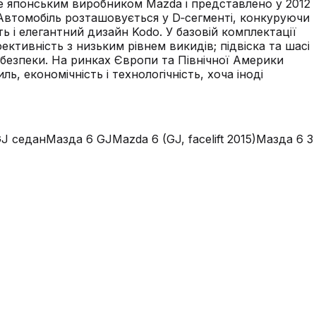
лене японським виробником Mazda і представлено у 2012
 Автомобіль розташовується у D‑сегменті, конкуруючи
ть і елегантний дизайн Kodo. У базовій комплектації
фективність з низьким рівнем викидів; підвіска та шасі
ь безпеки. На ринках Європи та Північної Америки
, економічність і технологічність, хоча іноді
GJ седан
Мазда 6 GJ
Mazda 6 (GJ, facelift 2015)
Мазда 6 3