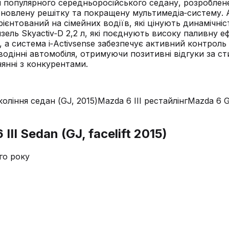
оління популярного середньоросійського седану, розроб
 оновлену решітку та покращену мультимедіа‑систему.
рієнтований на сімейних водіїв, які цінують динамічніс
дизель Skyactiv‑D 2,2 л, які поєднують високу паливну е
, а система i‑Activsense забезпечує активний контрол
дінні автомобіля, отримуючи позитивні відгуки за стиль
янні з конкурентами.
оління седан (GJ, 2015)
Mazda 6 III рестайлінг
Mazda 6 
II Sedan (GJ, facelift 2015)
го року