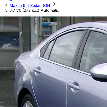
Mazda 6 II Sedan (GH)
3.7 V6 (272 к.с.) Automatic