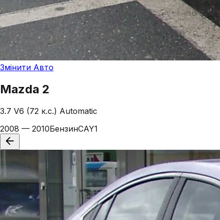
Змінити Авто
Mazda
2
3.7 V6 (72 к.с.) Automatic
2008 — 2010
Бензин
CAY1