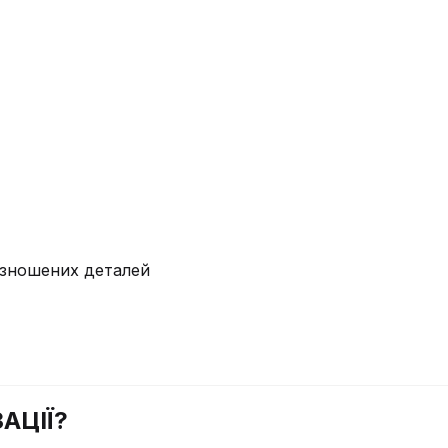
у зношених деталей
АЦІЇ?