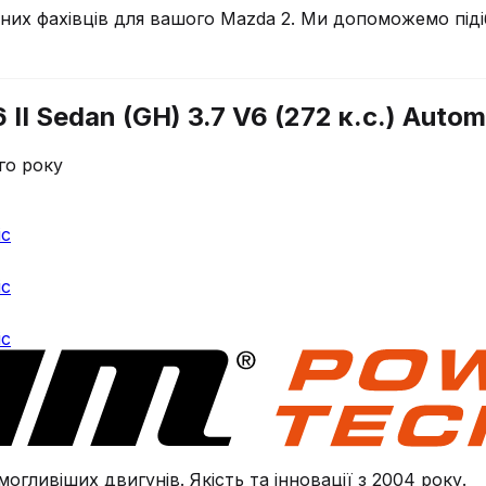
чних фахівців для вашого
Mazda
2
. Ми допоможемо піді
II Sedan (GH) 3.7 V6 (272 к.с.) Autom
го року
ic
ic
ic
огливіших двигунів. Якість та інновації з 2004 року.