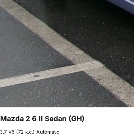
Mazda
2
6 II Sedan (GH)
3.7 V6 (72 к.с.) Automatic