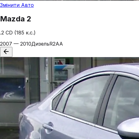
Змінити Авто
Mazda
2
.2 CD (185 к.с.)
2007 — 2010
Дизель
R2AA