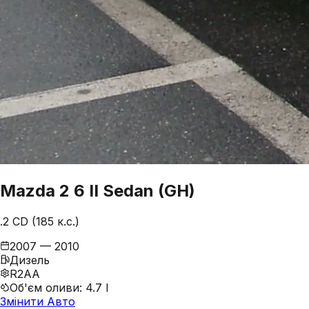
Mazda
2
6 II Sedan (GH)
.2 CD (185 к.с.)
2007 — 2010
Дизель
R2AA
Об'єм оливи
:
4.7 l
Змінити Авто