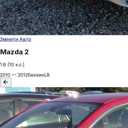
Змінити Авто
Mazda
2
1.8 (10 к.с.)
2010 — 2012
Бензин
L8