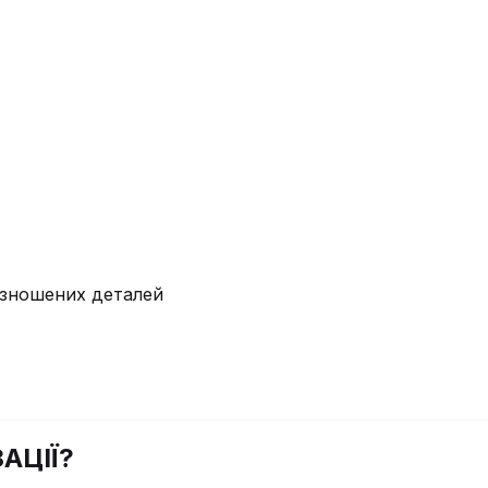
у зношених деталей
АЦІЇ?