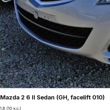
Mazda
2
6 II Sedan (GH, facelift 010)
1.8 (10 к.с.)