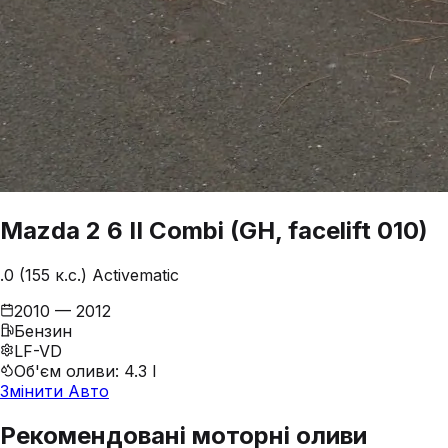
Mazda
2
6 II Combi (GH, facelift 010)
.0 (155 к.с.) Activematic
2010 — 2012
Бензин
LF-VD
Об'єм оливи
:
4.3 l
Змінити Авто
Рекомендовані моторні оливи