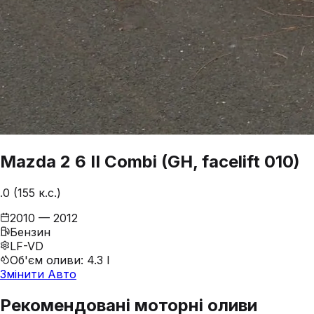
Mazda
2
6 II Combi (GH, facelift 010)
.0 (155 к.с.)
2010 — 2012
Бензин
LF-VD
Об'єм оливи
:
4.3 l
Змінити Авто
Рекомендовані моторні оливи