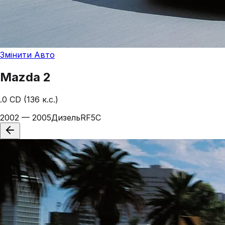
Змінити Авто
Mazda
2
.0 CD (136 к.с.)
2002 — 2005
Дизель
RF5C