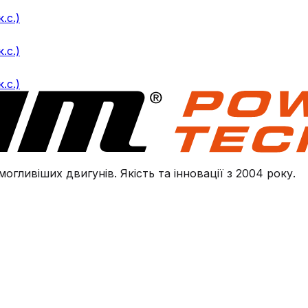
.с.)
.с.)
.с.)
огливіших двигунів. Якість та інновації з 2004 року.