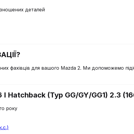
у зношених деталей
АЦІЇ?
чних фахівців для вашого
Mazda
2
. Ми допоможемо піді
I Hatchback (Typ GG/GY/GG1) 2.3 (166
го року
.с.)