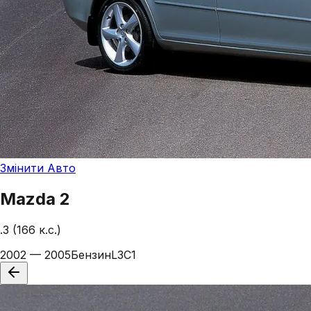
Змінити Авто
Mazda
2
.3 (166 к.с.)
2002 — 2005
Бензин
L3C1