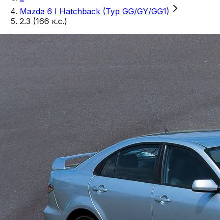
Mazda 6 I Hatchback (Typ GG/GY/GG1)
2.3 (166 к.с.)