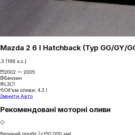
Mazda
2
6 I Hatchback (Typ GG/GY/G
.3 (166 к.с.)
2002 — 2005
Бензин
L3C1
Об'єм оливи
:
4.3 l
Змінити Авто
Рекомендовані моторні оливи
Великий пробіг (>150 000 км)