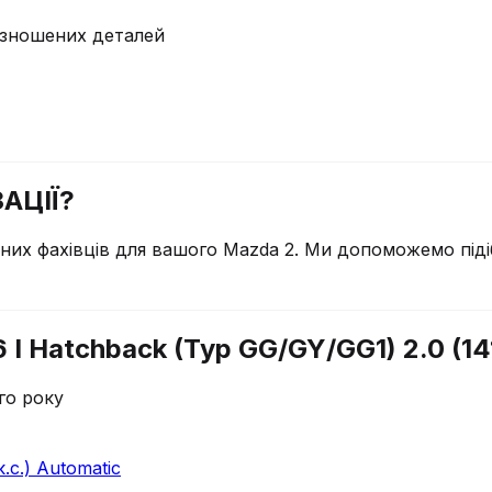
у зношених деталей
АЦІЇ?
чних фахівців для вашого
Mazda
2
. Ми допоможемо піді
I Hatchback (Typ GG/GY/GG1) 2.0 (141
го року
.с.) Automatic