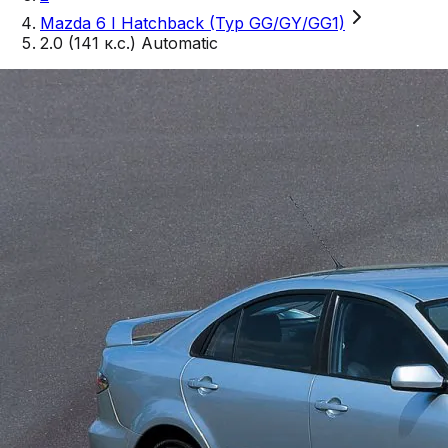
Mazda 6 I Hatchback (Typ GG/GY/GG1)
2.0 (141 к.с.) Automatic