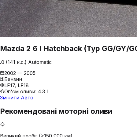
Mazda
2
6 I Hatchback (Typ GG/GY/G
.0 (141 к.с.) Automatic
2002 — 2005
Бензин
LF17, LF18
Об'єм оливи
:
4.3 l
Змінити Авто
Рекомендовані моторні оливи
Великий пробіг (>150 000 км)