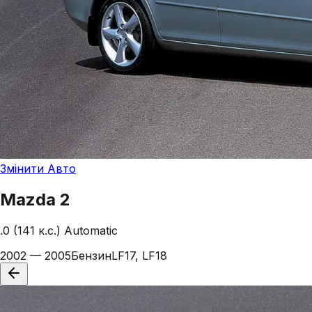
Змінити Авто
Mazda
2
.0 (141 к.с.) Automatic
2002 — 2005
Бензин
LF17, LF18