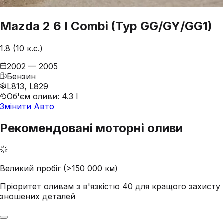
Mazda
2
6 I Combi (Typ GG/GY/GG1)
1.8 (10 к.с.)
2002 — 2005
Бензин
L813, L829
Об'єм оливи
:
4.3 l
Змінити Авто
Рекомендовані моторні оливи
Великий пробіг (>150 000 км)
Пріоритет оливам з в'язкістю 40 для кращого захисту
зношених деталей