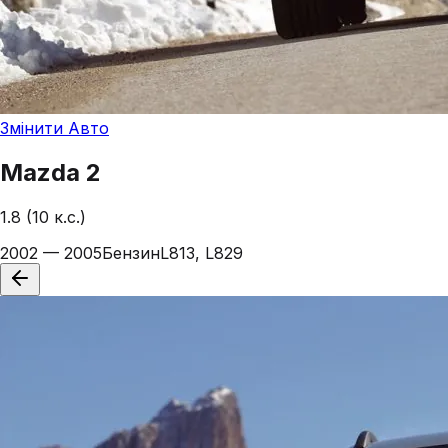
Змінити Авто
Mazda
2
1.8 (10 к.с.)
2002 — 2005
Бензин
L813, L829